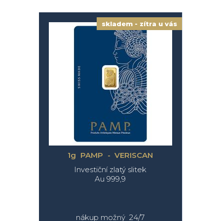
skladem - zítra u vás
1g PAMP - VERISCAN
Investiční zlatý slitek
Au 999,9
nákup možný 24/7