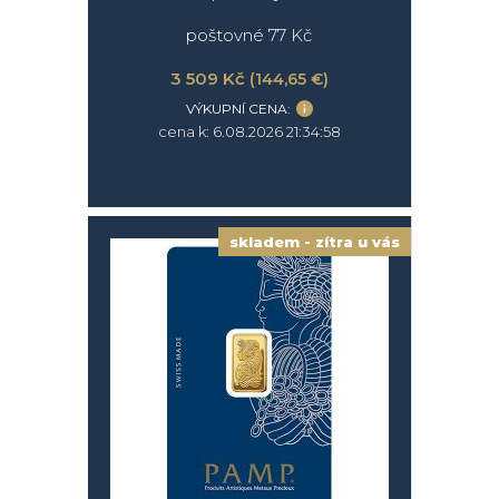
poštovné 77 Kč
3 509 Kč
(144,65 €)
VÝKUPNÍ CENA:
cena k: 6.08.2026 21:34:58
skladem - zítra u vás