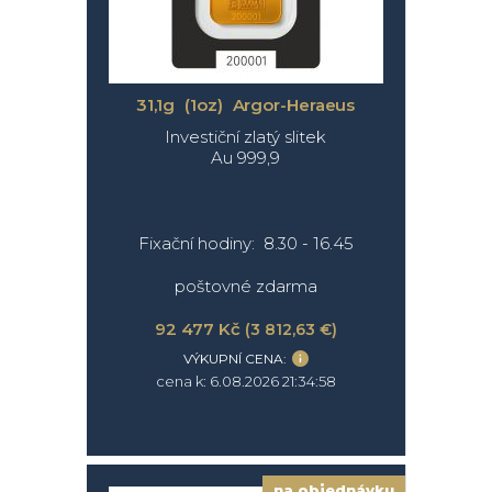
31,1g (1oz) Argor-Heraeus
Investiční zlatý slitek
Au 999,9
Fixační hodiny: 8.30 - 16.45
poštovné zdarma
92 477 Kč
(3 812,63 €)
VÝKUPNÍ CENA:
cena k: 6.08.2026 21:34:58
na objednávku