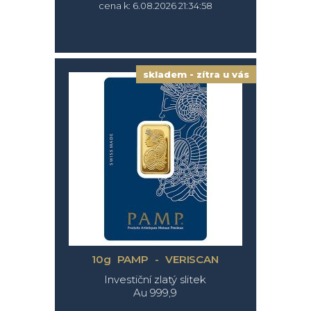
cena k: 6.08.2026 21:34:58
skladem - zítra u vás
10g PAMP - VERISCAN
Investiční zlatý slitek
Au 999,9