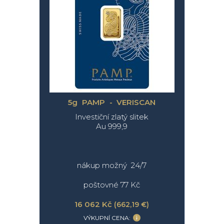
5g PAMP - VERISCAN
Investiční zlatý slitek
Au 999,9
nákup možný 24/7
poštovné 77 Kč
16 062 Kč
(662,19 €)
VÝKUPNÍ CENA: