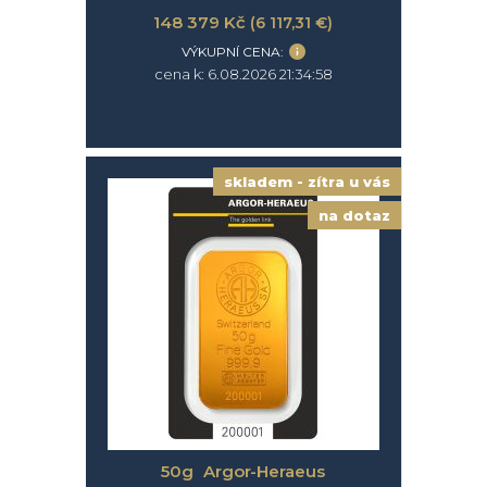
148 379 Kč
(6 117,31 €)
VÝKUPNÍ CENA:
cena k: 6.08.2026 21:34:58
skladem - zítra u vás
na dotaz
50g Argor-Heraeus