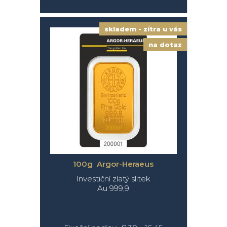
skladem - zítra u vás
na dotaz
100g Argor-Heraeus
Investiční zlatý slitek
Au 999,9