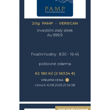
20g PAMP - VERISCAN
Investiční zlatý slitek
Au 999,9
Fixační hodiny: 8.30 - 16.45
poštovné zdarma
62 180 Kč
(2 563,54 €)
VÝKUPNÍ CENA:
cena k: 6.08.2026 21:34:58
nyní nedostupné