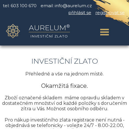
tel: 603 100 670
email:
info@aurelum.cz
přihlásit se
registrovat se
®
AURELUM
INVESTIČNÍ ZLATO
INVESTIČNÍ ZLATO
Přehledně a vše na jednom místě.
Okamžitá fixace.
Zboží označené skladem máme opravdu skladem v
dostatečném množství od každé položky s doručením
zítra u Vás. Možnost osobního odběru.
Pro nákup investičního zlata registrace není nutná -
objednává se telefonicky - volejte 24/7 - 8.00-22.00,