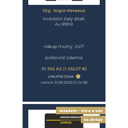
10g Argor-Heraeus
Investiční zlatý slitek
Au 999,9
nákup možný 24/7
poštovné zdarma
31 352 Kč
(1 292,57 €)
VÝKUPNÍ CENA:
cena k: 6.08.2026 21:34:58
skladem - zítra u vás
na dotaz