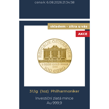
cena k: 6.08.2026 21:34:58
skladem - zítra u vás
AKCE
31,1g (1oz) Philharmoniker
Investiční zlatá mince
Au 999,9