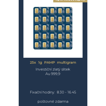
25x 1g PAMP multigram
Investiční zlatý slitek
Au 999,9
Fixační hodiny: 8.30 - 16.45
poštovné zdarma