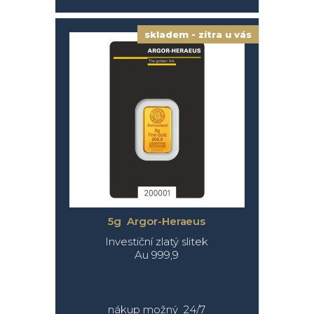
skladem - zítra u vás
5g Argor-Heraeus
Investiční zlatý slitek
Au 999,9
nákup možný 24/7