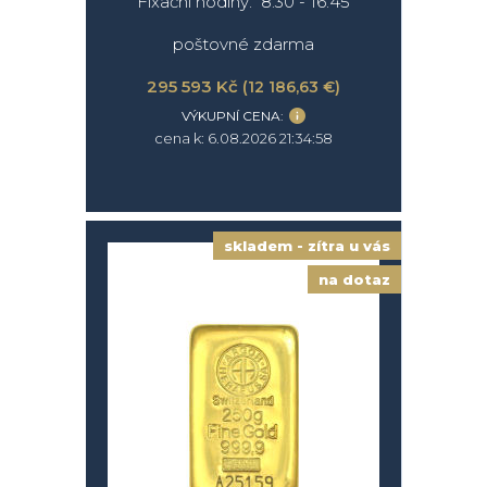
Fixační hodiny: 8.30 - 16.45
poštovné zdarma
295 593 Kč
(12 186,63 €)
VÝKUPNÍ CENA:
cena k: 6.08.2026 21:34:58
skladem - zítra u vás
na dotaz