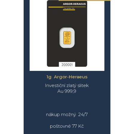
1g Argor-Heraeus
Investiční zlatý slitek
Au 999,9
nákup možný 24/7
poštovné 77 Kč