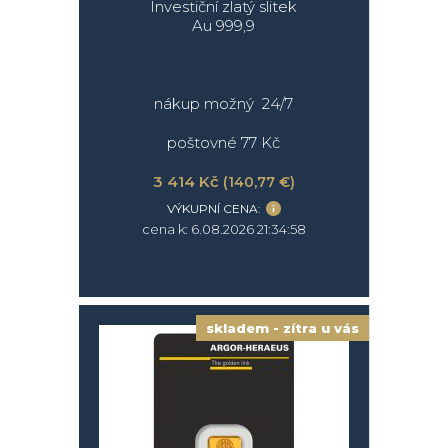
Investiční zlatý slitek
Au 999,9
nákup možný 24/7
poštovné 77 Kč
3 414 Kč
(140,77 €)
VÝKUPNÍ CENA:
cena k: 6.08.2026 21:34:58
skladem - zítra u vás