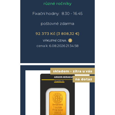
různé ročníky
Fixační hodiny: 8.30 - 16.45
poštovné zdarma
92 373 Kč
(3 808,32 €)
VÝKUPNÍ CENA:
cena k: 6.08.2026 21:34:58
skladem - zítra u vás
na dotaz