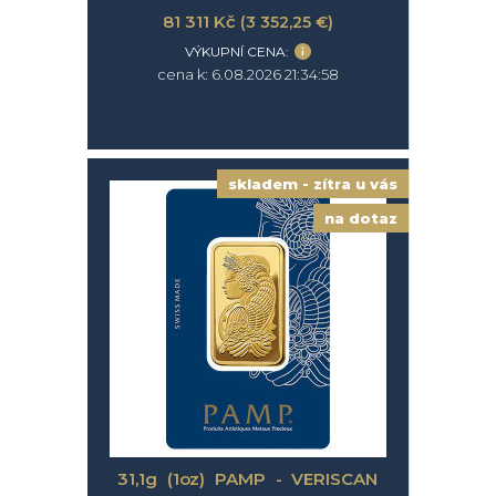
81 311 Kč
(3 352,25 €)
VÝKUPNÍ CENA:
cena k: 6.08.2026 21:34:58
skladem - zítra u vás
na dotaz
31,1g (1oz) PAMP - VERISCAN