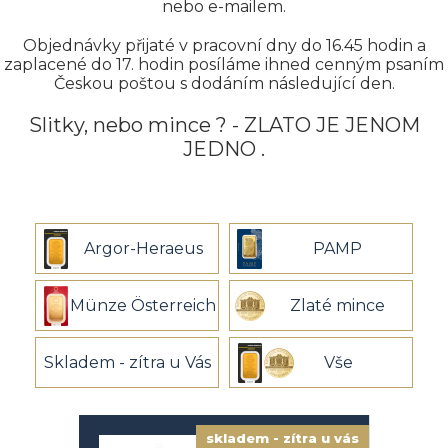
nebo e-mailem.
Objednávky přijaté v pracovní dny do
16.45
hodin a
zaplacené do 17. hodin posíláme ihned cenným psaním
Českou poštou s dodáním následující den.
Slitky, nebo mince ?
- ZLATO JE JENOM
JEDNO .
Argor-Heraeus
PAMP
Münze Österreich
Zlaté mince
Skladem - zítra u Vás
Vše
skladem - zítra u vás