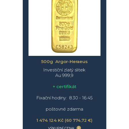
500g Argor-Heraeus
Investiční zlatý slitek
Au 999,9
+ certifikát
Fixační hodiny: 8.30 - 16.45
poštovné zdarma
1 474 124 Kč
(60 774,72 €)
VÝKUPNÍ CENA: