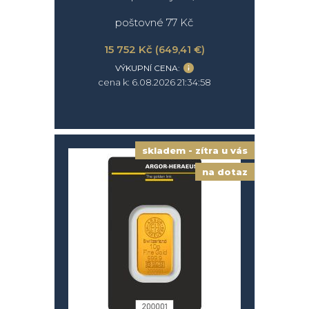
poštovné 77 Kč
15 752 Kč
(649,41 €)
VÝKUPNÍ CENA:
cena k: 6.08.2026 21:34:58
skladem - zítra u vás
na dotaz