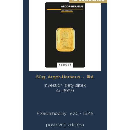
50g Argor-Heraeus - litá
Investiční zlatý slitek
Au 999,9
Fixační hodiny: 8.30 - 16.45
poštovné zdarma