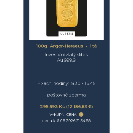
100g Argor-Heraeus - litá
Investiční zlatý slitek
Au 999,9
Fixační hodiny: 8.30 - 16.45
poštovné zdarma
295 593 Kč
(12 186,63 €)
VÝKUPNÍ CENA:
cena k: 6.08.2026 21:34:58