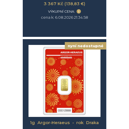
3 367 Kč
(138,83 €)
VÝKUPNÍ CENA:
cena k: 6.08.2026 21:34:58
nyní nedostupné
1g Argor-Heraeus - rok Draka