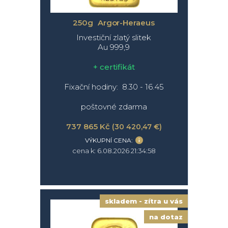
250g Argor-Heraeus
Investiční zlatý slitek
Au 999,9
+ certifikát
Fixační hodiny: 8.30 - 16.45
poštovné zdarma
737 865 Kč
(30 420,47 €)
VÝKUPNÍ CENA:
cena k: 6.08.2026 21:34:58
skladem - zítra u vás
na dotaz