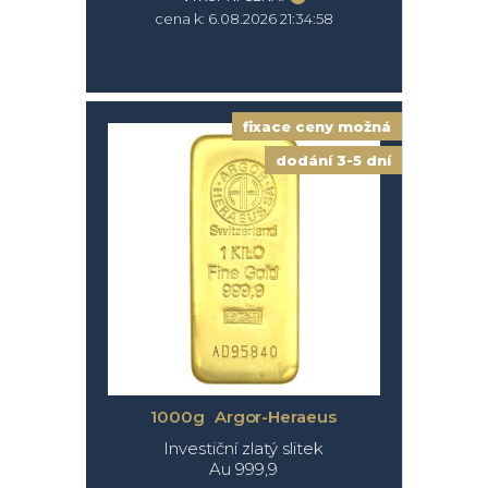
cena k: 6.08.2026 21:34:58
fixace ceny možná
dodání 3-5 dní
1000g Argor-Heraeus
Investiční zlatý slitek
Au 999,9