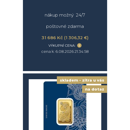
nákup možný 24/7
poštovné zdarma
31 686 Kč
(1 306,32 €)
VÝKUPNÍ CENA:
cena k: 6.08.2026 21:34:58
skladem - zítra u vás
na dotaz