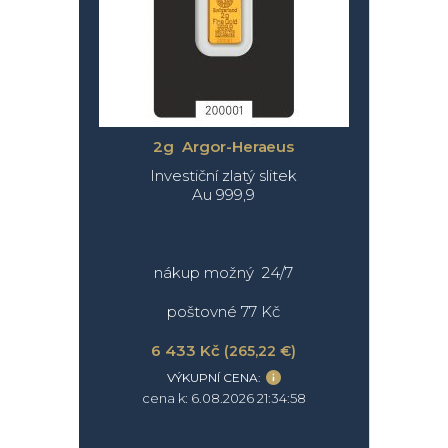
2g Argor-Heraeus
Investiční zlatý slitek
Au 999,9
nákup možný 24/7
poštovné 77 Kč
6 433 Kč
(265,22 €)
VÝKUPNÍ CENA:
cena k: 6.08.2026 21:34:58