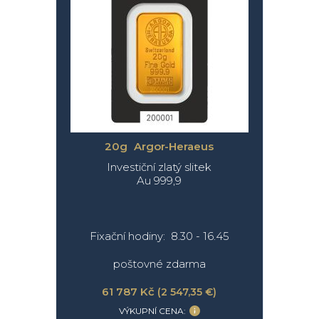
20g Argor-Heraeus
Investiční zlatý slitek
Au 999,9
Fixační hodiny: 8.30 - 16.45
poštovné zdarma
61 787 Kč
(2 547,35 €)
VÝKUPNÍ CENA: