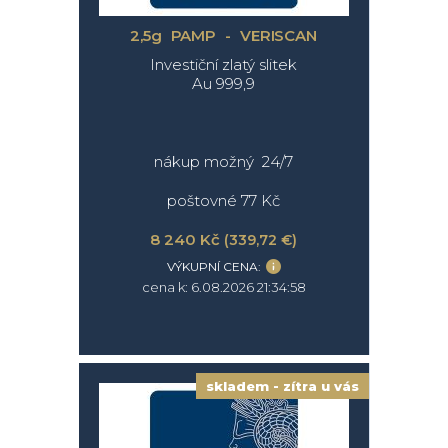
2,5g PAMP - VERISCAN
Investiční zlatý slitek
Au 999,9
nákup možný 24/7
poštovné 77 Kč
8 240 Kč
(339,72 €)
VÝKUPNÍ CENA:
cena k: 6.08.2026 21:34:58
skladem - zítra u vás